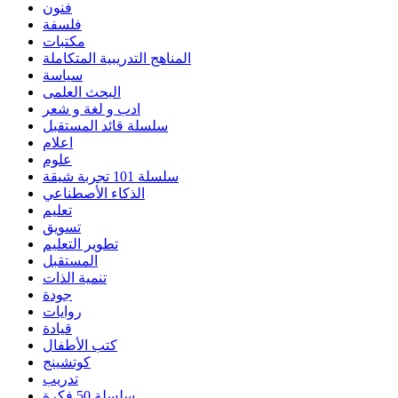
فنون
فلسفة
مكتبات
المناهج التدريبية المتكاملة
سياسة
البحث العلمى
ادب و لغة و شعر
سلسلة قائد المستقبل
اعلام
علوم
سلسلة 101 تجربة شيقة
الذكاء الأصطناعي
تعليم
تسويق
تطوير التعليم
المستقبل
تنمية الذات
جودة
روايات
قيادة
كتب الأطفال
كوتشينج
تدريب
سلسلة 50 فكرة