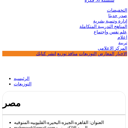
سلسلة 50 فكرة
التخفيضات
صدر حديثا
إدارة وتنمية بشرية
المناهج التدريبية المتكاملة
علم نفس وإجتماع
اعلام
تربية
المركز الاعلامى
الاخبار
المعارض
التوزيعات
منافذ توزيع
انشر كتابك
الرئيسيه
التوزيعات
مصر
العنوان:
القاهره-الجيزه-البحيره-القليوبيه-المنوفيه
:البريد الالكترونى
mahmoud@gmail.com