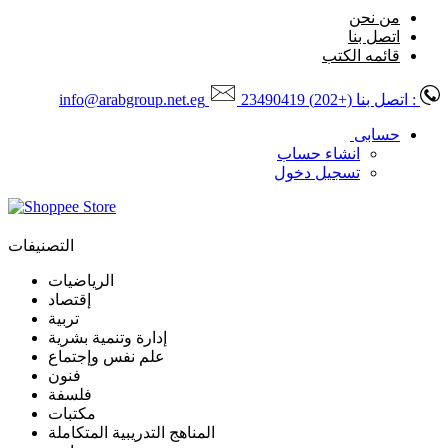
من نحن
اتصل بنا
قائمه الكتب
: اتصل بنا
(+202) 23490419
info@arabgroup.net.eg
حسابى
انشاء حساب
تسجيل دخول
التصنيفات
الرياضيات
إقتصاد
تربية
إدارة وتنمية بشرية
علم نفس وإجتماع
فنون
فلسفة
مكتبات
المناهج التدريبية المتكاملة