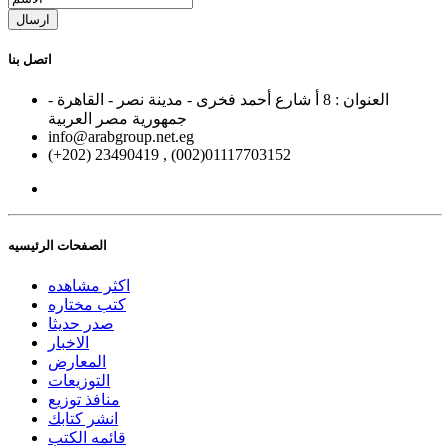
ارسال
اتصل بنا
العنوان : 8 أ شارع أحمد فخرى - مدينة نصر - القاهرة -
جمهورية مصر العربية
info@arabgroup.net.eg
(+202) 23490419 , (002)01117703152
الصفحات الرئيسيه
اكثر مشاهده
كتب مختاره
صدر حديثا
الاخبار
المعارض
التوزيعات
منافذ توزيع
انشر كتابك
قائمه الكتب