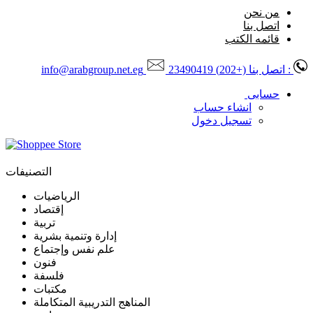
من نحن
اتصل بنا
قائمه الكتب
: اتصل بنا
(+202) 23490419
info@arabgroup.net.eg
حسابى
انشاء حساب
تسجيل دخول
التصنيفات
الرياضيات
إقتصاد
تربية
إدارة وتنمية بشرية
علم نفس وإجتماع
فنون
فلسفة
مكتبات
المناهج التدريبية المتكاملة