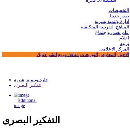
سلسلة 50 فكرة
التخفيضات
صدر حديثا
إدارة وتنمية بشرية
المناهج التدريبية المتكاملة
علم نفس وإجتماع
اعلام
تربية
المركز الاعلامى
الاخبار
المعارض
التوزيعات
منافذ توزيع
انشر كتابك
إدارة وتنمية بشرية
التفكير البصرى
التفكير البصرى