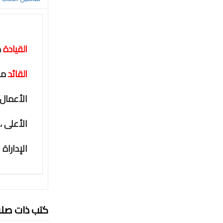
القيادة
ه
القائد
مح
الأعمال
الأعلى ،
الإداراة 
كتب ذات صل