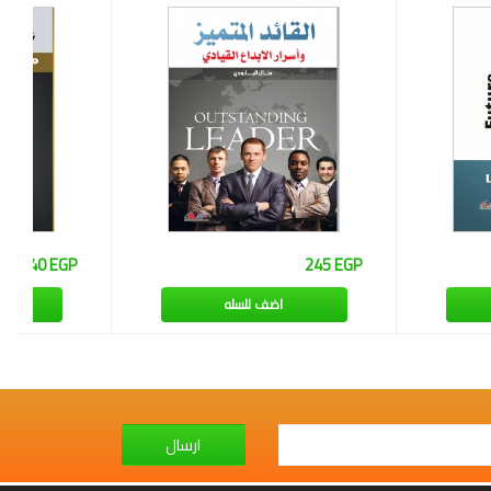
240 EGP
245 EGP
اضف للسله
ارسال