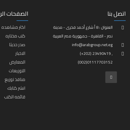
اتصل بنا
الصفحات الر
اكثر مشاهده
العنوان : 8 أ شارع أحمد فخرى - مدينة
كتب مختاره
نصر - القاهرة - جمهورية مصر العربية
صدر حديثا
info@arabgroup.net.eg
الاخبار
(+202) 23490419 ,
المعارض
(002)01117703152
التوزيعات
منافذ توزيع
انشر كتابك
قائمه الكتب