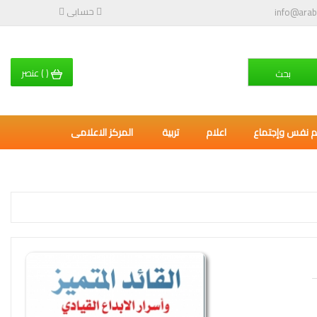
حسابى
info@arab
(
)
عنصر
بحث
م نفس وإجتماع
اعلام
تربية
المركز الاعلامى