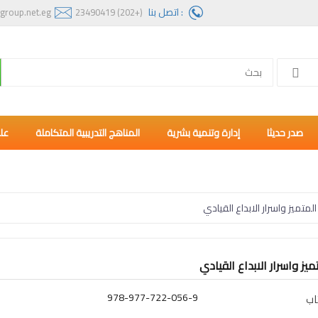
: اتصل بنا
group.net.eg
(+202) 23490419
صدر حديثا
إدارة وتنمية بشرية
المناهج التدريبية المتكاملة
عل
 المتميز واسرار الابداع القيادي
تميز واسرار الابداع القيادي
978-977-722-056-9
اب