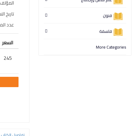
المؤلف
تاريخ الن
فنون
عدد ال
فلسفة
السعر
More Categories
245
تفاصيل الكتاب