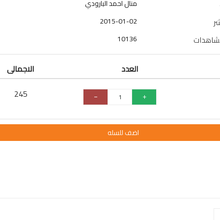
منال احمد البارودي
2015-01-02
شر
10136
مشاهدات
العدد
الاجمالى
245
اضف للسله