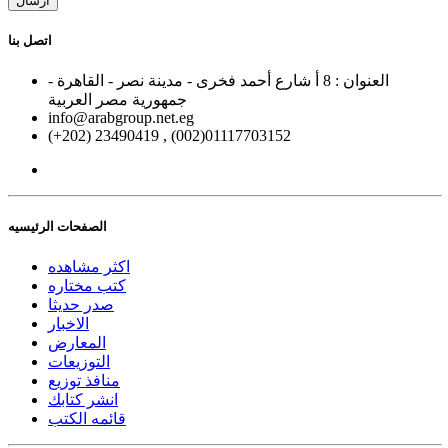
ارسال
اتصل بنا
العنوان : 8 أ شارع أحمد فخرى - مدينة نصر - القاهرة -
جمهورية مصر العربية
info@arabgroup.net.eg
(+202) 23490419 , (002)01117703152
الصفحات الرئيسيه
اكثر مشاهده
كتب مختاره
صدر حديثا
الاخبار
المعارض
التوزيعات
منافذ توزيع
انشر كتابك
قائمه الكتب