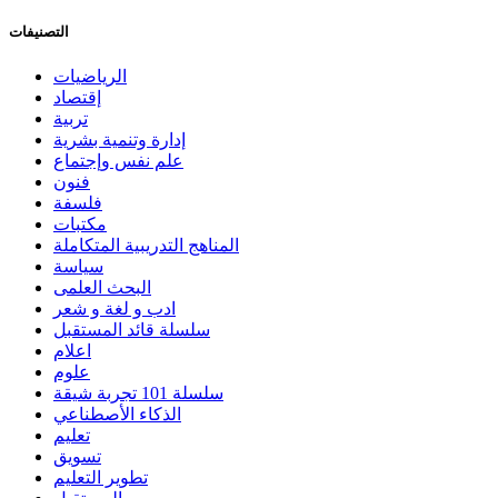
التصنيفات
الرياضيات
إقتصاد
تربية
إدارة وتنمية بشرية
علم نفس وإجتماع
فنون
فلسفة
مكتبات
المناهج التدريبية المتكاملة
سياسة
البحث العلمى
ادب و لغة و شعر
سلسلة قائد المستقبل
اعلام
علوم
سلسلة 101 تجربة شيقة
الذكاء الأصطناعي
تعليم
تسويق
تطوير التعليم