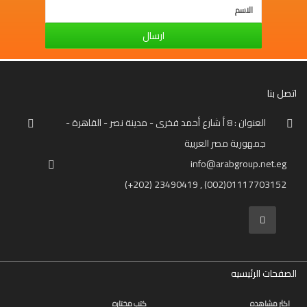
سلسلة
قائد
ارسال
المستقبل
اعلام
اتصل بنا
علوم
العنوان : 8 أ شارع أحمد فخرى - مدينة نصر - القاهرة -
سلسلة
جمهورية مصر العربية
101
تجربة
info@arabgroup.net.eg
شيقة
(+202) 23490419 , (002)01117703152
الذكاء
الأصطناعي
تعليم
تسويق
الصفحات الرئيسيه
تطوير
اكثر مشاهده
كتب مختاره