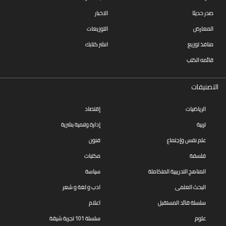
التعليم
صدر حديثا
الاخبار
المستقبل
المعارض
التوزيعات
تنمية
منافذ توزيع
انشر كتابك
الذات
قائمه الكتب
جودة
التصنيفات
روايات
الرياضيات
إقتصاد
قيادة
تربية
إدارة وتنمية بشرية
كتب
علم نفس وإجتماع
فنون
الأطفال
فلسفة
مكتبات
كوتشينج
المناهج التدريبية المتكاملة
سياسة
البحث العلمى
ادب و لغة و شعر
تدريب
سلسلة قائد المستقبل
اعلام
سلسلة
علوم
سلسلة 101 تجربة شيقة
50