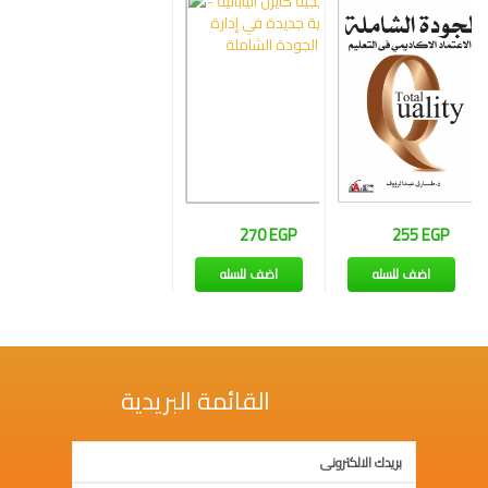
وإجتماع
فنون
فلسفة
مكتبات
المناهج
التدريبية
المتكاملة
270 EGP
255 EGP
اضف للسله
اضف للسله
سياسة
البحث
العلمى
ادب
القائمة البريدية
و
لغة
و
شعر