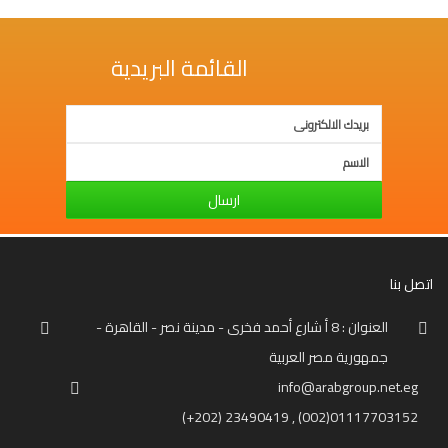
وإجتماع
فنون
القائمة البريدية
فلسفة
مكتبات
المناهج
التدريبية
ارسال
المتكاملة
سياسة
اتصل بنا
البحث
العلمى
العنوان : 8 أ شارع أحمد فخرى - مدينة نصر - القاهرة -
ادب
جمهورية مصر العربية
و
info@arabgroup.net.eg
لغة
و
(+202) 23490419 , (002)01117703152
شعر