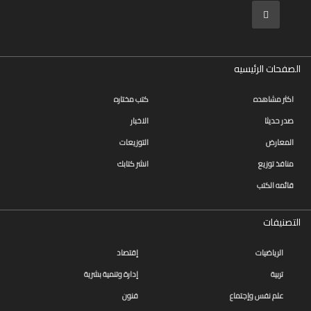
سلسلة
قائد
المستقبل
الصفحات الرئيسيه
اعلام
اكثر مشاهده
كتب مختاره
علوم
صدر حديثا
الاخبار
سلسلة
المعارض
التوزيعات
101
تجربة
منافذ توزيع
انشر كتابك
شيقة
قائمه الكتب
الذكاء
الأصطناعي
التصنيفات
تعليم
الرياضيات
إقتصاد
تسويق
تربية
إدارة وتنمية بشرية
علم نفس وإجتماع
فنون
تطوير