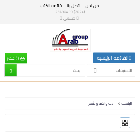
من نحن
اتصل بنا
قائمه الكتب
التصنيفات
(+202) 23490419
حسابى
القائمه
الرئيسيه
التصنيفات
القائمه الرئيسيه
(
)
عنصر
الرياضيات
التصنيفات
إقتصاد
تربية
الرئيسيه
ادب و لغة و شعر
إدارة
وتنمية
بشرية
علم
نفس