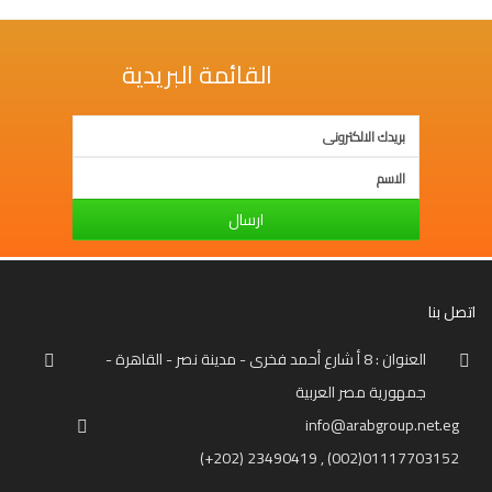
وإجتماع
فنون
القائمة البريدية
فلسفة
مكتبات
المناهج
التدريبية
ارسال
المتكاملة
سياسة
اتصل بنا
البحث
العلمى
العنوان : 8 أ شارع أحمد فخرى - مدينة نصر - القاهرة -
ادب
جمهورية مصر العربية
و
info@arabgroup.net.eg
لغة
و
(+202) 23490419 , (002)01117703152
شعر