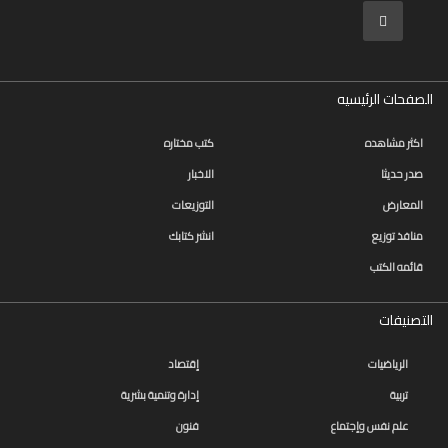
سلسلة
قائد
المستقبل
الصفحات الرئيسيه
اعلام
اكثر مشاهده
كتب مختاره
علوم
صدر حديثا
الاخبار
سلسلة
المعارض
التوزيعات
101
تجربة
منافذ توزيع
انشر كتابك
شيقة
قائمه الكتب
الذكاء
الأصطناعي
التصنيفات
تعليم
الرياضيات
إقتصاد
تسويق
تربية
إدارة وتنمية بشرية
علم نفس وإجتماع
فنون
تطوير