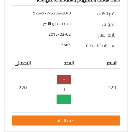
سلسلة
978-977-6298-20-0
رقم الكتاب
قائد
المستقبل
د.مدحت ابو النصر
المؤلف
اعلام
2015-03-02
تاريخ النشر
علوم
5666
عدد المشاهدات
سلسلة
السعر
العدد
الاجمالى
101
تجربة
شيقة
الذكاء
220
220
الأصطناعي
تعليم
تسويق
اضف للسله
تطوير