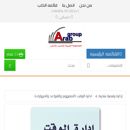
من نحن
اتصل بنا
قائمه الكتب
التصنيفات
(+202) 23490419
حسابى
القائمه
الرئيسيه
التصنيفات
القائمه الرئيسيه
(
)
عنصر
الرياضيات
التصنيفات
إقتصاد
تربية
إدارة وتنمية بشرية
ادارة الوقت (المفهوم والقواعد والمهارات)
إدارة
وتنمية
بشرية
علم
نفس