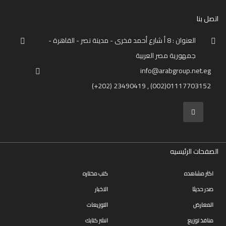
اتصل بنا
العنوان : 8 أ شارع أحمد فخرى - مدينة نصر - القاهرة -
جمهورية مصر العربية
info@arabgroup.net.eg
(+202) 23490419 , (002)01117703152
الصفحات الرئيسيه
اكثر مشاهده
كتب مختاره
صدر حديثا
الاخبار
المعارض
التوزيعات
منافذ توزيع
انشر كتابك