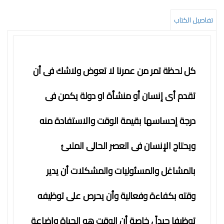
التعليم
تفاصيل الكتاب
المستقبل
تنمية
الذات
كل لحظة تمر من عمرنا لا تعوض ولاشك فى أن
جودة
تقدم أى إنسان أو منشأة او دولة يكمن فى
روايات
قيادة
درجة إحساسها بقيمة الوقت والاستفادة منه
كتب
ويحتاج الإنسان فى العصر الحالى الملىئ
الأطفال
كوتشينج
بالمشاغل والمسئوليات والمشكلات أن يدير
تدريب
وقته بكفاءة وفعالية وأن يحرص على توظيفه
سلسلة
50
توظيفا جيداً ، خاصة أن الوقت هو الحياة واضاعة