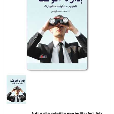
وإجتماع
فنون
فلسفة
مكتبات
المناهج
التدريبية
المتكاملة
سياسة
البحث
العلمى
ادب
و
لغة
و
شعر
ادارة الوقت (المفهوم والقواعد والمهارات)