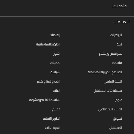
قائمه الكتب
التصنيفات
الرياضيات
إقتصاد
تربية
إدارة وتنمية بشرية
علم نفس وإجتماع
فنون
فلسفة
مكتبات
المناهج التدريبية المتكاملة
سياسة
البحث العلمى
ادب و لغة و شعر
سلسلة قائد المستقبل
اعلام
علوم
سلسلة 101 تجربة شيقة
الذكاء الأصطناعي
تعليم
تسويق
تطوير التعليم
المستقبل
تنمية الذات