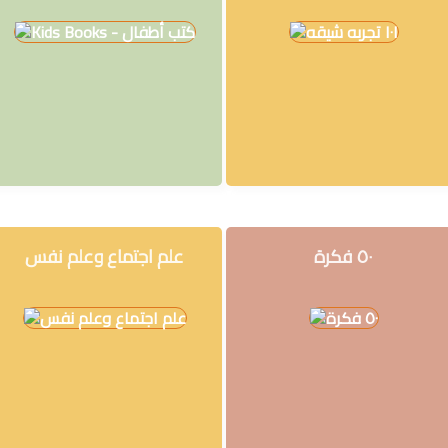
التعليم
المستقبل
تنمية
الذات
جودة
روايات
قيادة
٥٠ فكرة
علم اجتماع وعلم نفس
كتب
الأطفال
كوتشينج
تدريب
سلسلة
50