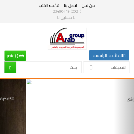
من نحن
اتصل بنا
قائمه الكتب
التصنيفات
(+202) 23490419
حسابى
القائمه
الرئيسيه
تصنيفات
القائمه الرئيسيه
(
)
عنصر
الرياضيات
التصنيفات
إقتصاد
Previous
Nex
تربية
اللايف كوتشنج فن ادارة
إدارة
الحياة
وتنمية
بشرية
علم
نفس