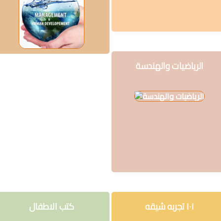
سلسلة
قائد
المستقبل
اعلام
الرياضيات والهندسة
علوم
سلسلة
101
تجربة
شيقة
الذكاء
الأصطناعي
تعليم
تسويق
١٠١ تجربه شيقه
كتب الاطفال
تطوير