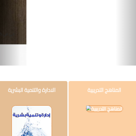
وإجتماع
فنون
فلسفة
د.ناهد الخراشى
مكتبات
المناهج
التدريبية
المتكاملة
سياسة
المناهج التدريبية
الادارة والتنمية البشرية
البحث
العلمى
ادب
و
لغة
و
شعر