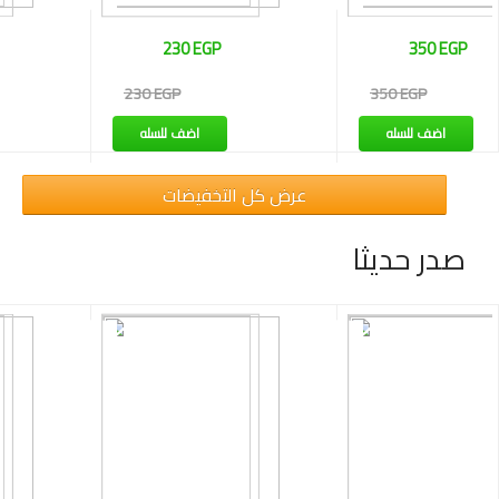
350 EGP
265 EGP
350 EGP
265 EGP
اضف للسله
اضف للسله
عرض كل التخفيضات
صدر حديثا