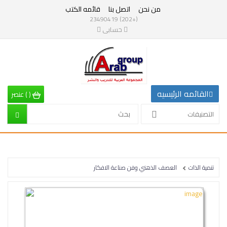
من نحن
اتصل بنا
قائمه الكتب
التصنيفات
(+202) 23490419
حسابى
القائمه
الرئيسيه
التصنيفات
القائمه الرئيسيه
(
)
عنصر
الرياضيات
التصنيفات
إقتصاد
تربية
تنمية الذات
العصف الذهني وفن صناعة الافكار
إدارة
وتنمية
بشرية
علم
نفس