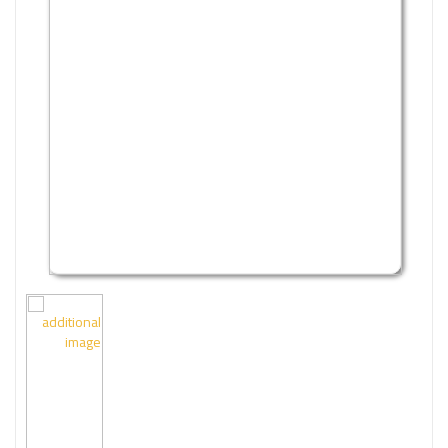
وإجتماع
فنون
فلسفة
مكتبات
المناهج
التدريبية
المتكاملة
سياسة
البحث
العلمى
ادب
و
لغة
و
شعر