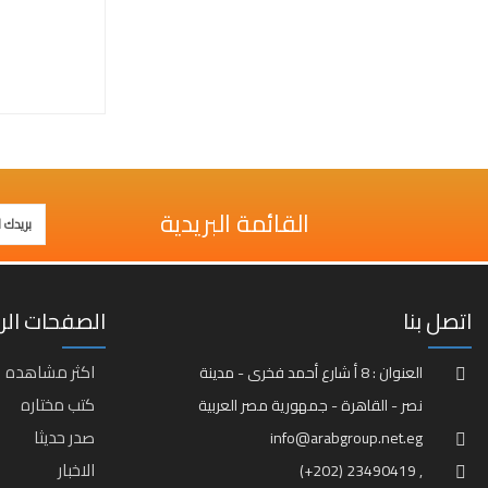
القائمة البريدية
اتصل بنا
الصفحات الر
اكثر مشاهده
العنوان : 8 أ شارع أحمد فخرى - مدينة
كتب مختاره
نصر - القاهرة - جمهورية مصر العربية
صدر حديثا
info@arabgroup.net.eg
الاخبار
(+202) 23490419 ,