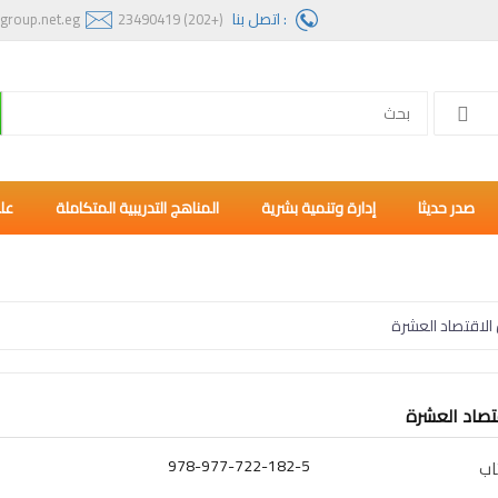
: اتصل بنا
group.net.eg
(+202) 23490419
صدر حديثا
إدارة وتنمية بشرية
المناهج التدريبية المتكاملة
عل
 الاقتصاد العشرة
قتصاد العشرة
978-977-722-182-5
اب