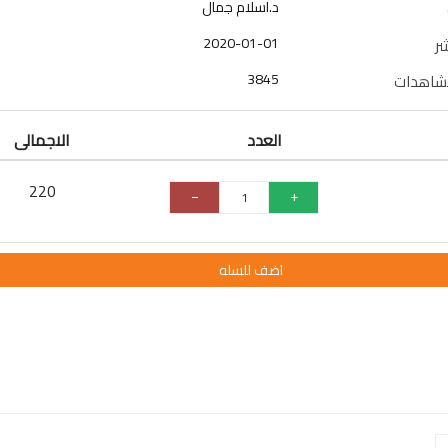
د.اسلام جمال
2020-01-01
شر
3845
مشاهدات
العدد
الاجمالى
220
اضف للسله