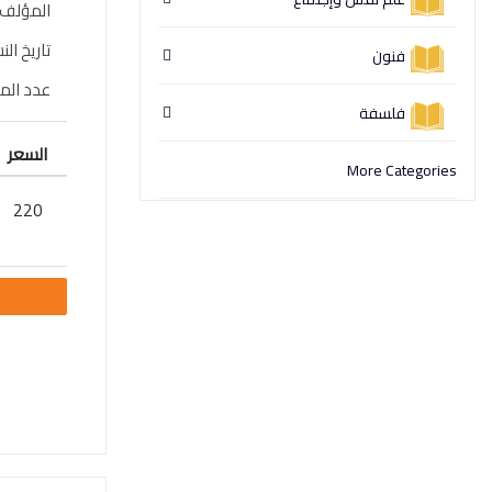
المؤلف
تاريخ الن
فنون
عدد ال
فلسفة
السعر
More Categories
220