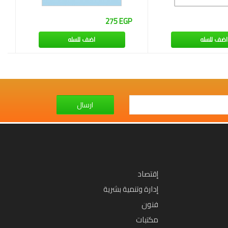
275 EGP
اضف للسله
اضف للسله
ارسال
إقتصاد
إدارة وتنمية بشرية
فنون
مكتبات