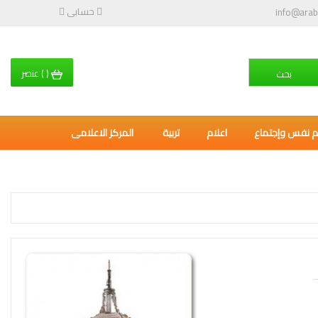
حسابى
info@arab
(
)
عنصر
بحث
م نفس وإجتماع
اعلام
تربية
المركز الاعلامى