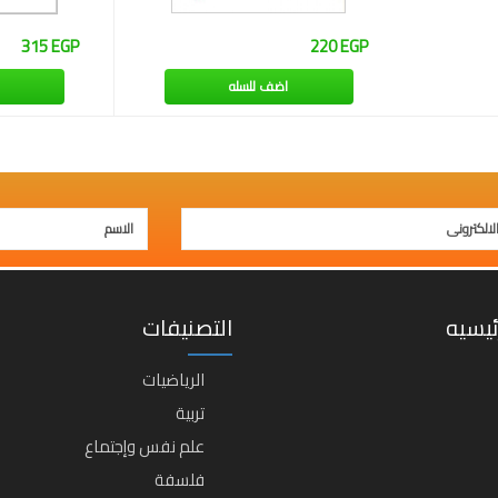
315 EGP
220 EGP
اضف للسله
ئيسيه
التصنيفات
الرياضيات
تربية
علم نفس وإجتماع
فلسفة