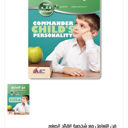
وإجتماع
فنون
فلسفة
مكتبات
المناهج
التدريبية
المتكاملة
سياسة
البحث
العلمى
ادب
و
لغة
و
شعر
فن التعامل مع شخصية القائد الصغير