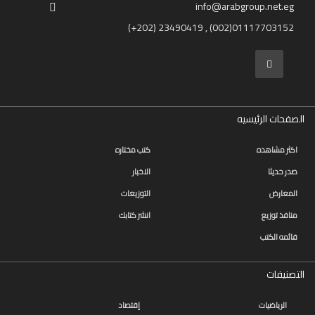
info@arabgroup.net.eg
(+202) 23490419 , (002)01117703152
الصفحات الرئيسيه
اكثر مشاهده
كتب مختاره
صدر حديثا
الاخبار
المعارض
التوزيعات
منافذ توزيع
انشر كتابك
قائمه الكتب
التصنيفات
الرياضيات
إقتصاد