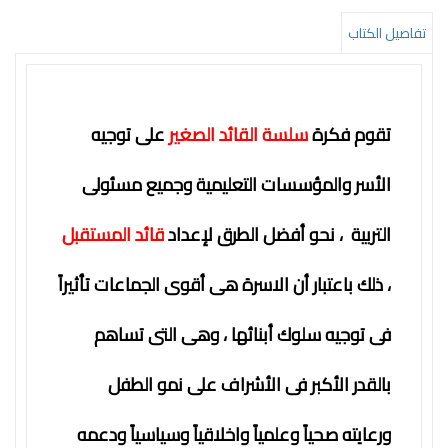
التعليم
تفاصيل الكتاب
المستقبل
تنمية
الذات
تقوم فكرة
سلسة القائد الصغير
على توجيه
جودة
الأسر والمؤسسات التعليمية وجميع مسئولى
روايات
التربية ، نحو أفضل الطرق لإعداد
قائد المستقبل
قيادة
كتب
، ذلك باعتبار أن الاسرة هى أقوى الجماعات تأثيراً
الأطفال
فى توجيه سلوك أبنائها ، وهى التى تساهم
كوتشينج
تدريب
بالقدر الأكبر فى الأشراف على نمو الطفل
سلسلة
ورعايته صحياً وعلمياً واخلاقياً وسياسياً ودعمه
50