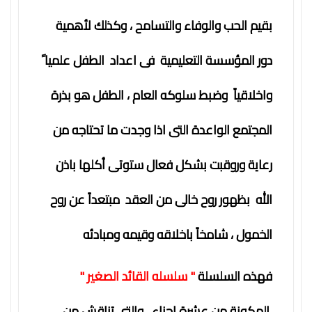
فكرة
بقيم الحب والوفاء والتسامح ، وكذلك لأهمية
دور المؤسسة التعليمية فى اعداد الطفل علميا ً
واخلاقياً وضبط سلوكه العام ، الطفل هو بذرة
المجتمع الواعدة التى اذا وجدت ما تحتاجه من
رعاية وروقبت بشكل فعال ستوتى أكلها باذن
الله بظهور روح خالى من العقد مبتعداً عن روح
الخمول ، شامخاً باخلاقه وقيمه ومبادئه
فهذه السلسلة
" سلسله القائد الصغير "
المكونة من عشرة اجزاء ، والتى تناقش من