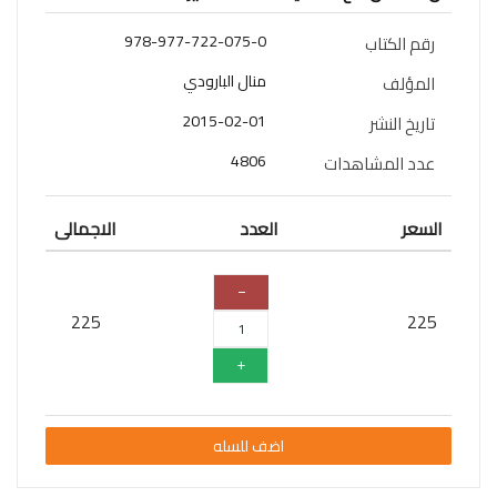
سلسلة
978-977-722-075-0
رقم الكتاب
قائد
المستقبل
منال البارودي
المؤلف
2015-02-01
تاريخ النشر
اعلام
4806
عدد المشاهدات
علوم
سلسلة
السعر
العدد
الاجمالى
101
تجربة
شيقة
225
225
الذكاء
الأصطناعي
تعليم
تسويق
اضف للسله
تطوير