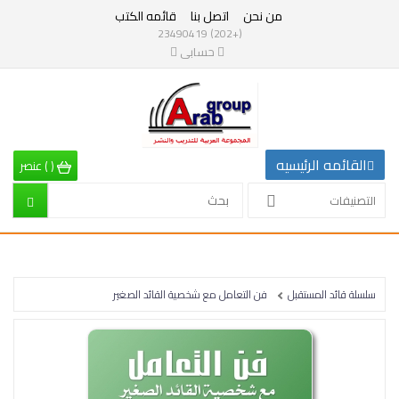
من نحن
اتصل بنا
قائمه الكتب
التصنيفات
(+202) 23490419
حسابى
القائمه
الرئيسيه
التصنيفات
القائمه الرئيسيه
(
)
عنصر
الرياضيات
التصنيفات
إقتصاد
تربية
سلسلة قائد المستقبل
فن التعامل مع شخصية القائد الصغير
إدارة
وتنمية
بشرية
علم
نفس