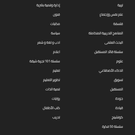
تربية
إدارة وتنمية بشرية
علم نفس وإجتماع
فنون
فلسفة
مكتبات
المناهج التدريبية المتكاملة
سياسة
البحث العلمى
ادب و لغة و شعر
سلسلة قائد المستقبل
اعلام
علوم
سلسلة 101 تجربة شيقة
الذكاء الأصطناعي
تعليم
تسويق
تطوير التعليم
المستقبل
تنمية الذات
جودة
روايات
قيادة
كتب الأطفال
كوتشينج
تدريب
سلسلة 50 فكرة