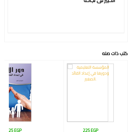
الكبير فى نجاحه
كتب ذات صله
225 EGP
225 EGP