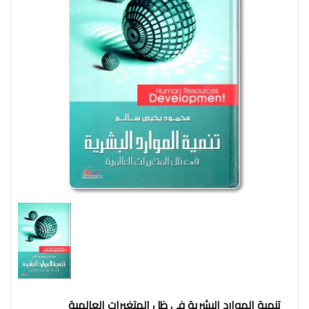
وإجتماع
فنون
فلسفة
مكتبات
المناهج
التدريبية
المتكاملة
سياسة
البحث
العلمى
ادب
و
لغة
و
شعر
تنمية الموارد البشرية فى ظل المتغيرات العالمية