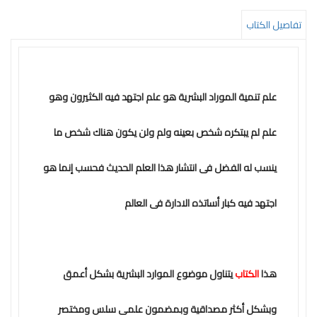
التعليم
تفاصيل الكتاب
المستقبل
تنمية
الذات
علم تنمية الموراد البشرية هو علم اجتهد فيه الكثيرون وهو
جودة
علم لم يبتكره شخص بعينه ولم ولن يكون هناك شخص ما
روايات
قيادة
ينسب له الفضل فى انتشار هذا العلم الحديث فحسب إنما هو
كتب
اجتهد فيه كبار أساتذه الادارة فى العالم
الأطفال
كوتشينج
تدريب
هذا
الكتاب
يتناول موضوع الموارد البشرية بشكل أعمق
سلسلة
وبشكل أكثر مصداقية وبمضمون علمى سلس ومختصر
50