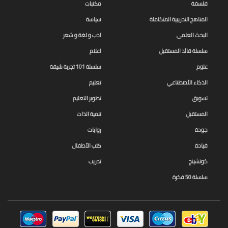
فلسفة
مكتبات
المناهج التدريبية المتكاملة
سياسة
البحث العلمى
ادب و لغة و شعر
سلسلة قائد المستقبل
اعلام
علوم
سلسلة 101 تجربة شيقة
الذكاء الأصطناعي
تعليم
تسويق
تطوير التعليم
المستقبل
تنمية الذات
جودة
روايات
قيادة
كتب الأطفال
كوتشينج
تدريب
سلسلة 50 فكرة