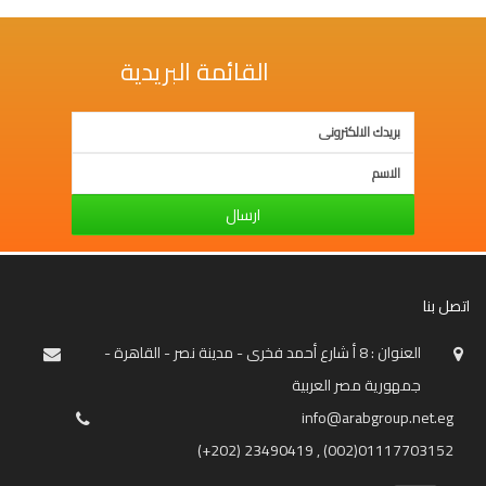
القائمة البريدية
ارسال
اتصل بنا
العنوان : 8 أ شارع أحمد فخرى - مدينة نصر - القاهرة -
جمهورية مصر العربية
info@arabgroup.net.eg
(+202) 23490419 , (002)01117703152