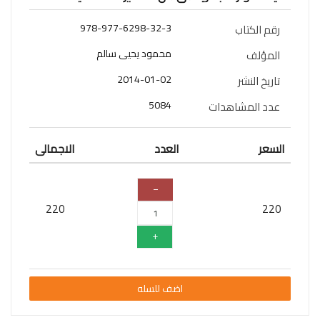
سلسلة
978-977-6298-32-3
رقم الكتاب
قائد
المستقبل
محمود يحيى سالم
المؤلف
اعلام
2014-01-02
تاريخ النشر
5084
عدد المشاهدات
علوم
سلسلة
السعر
العدد
الاجمالى
101
تجربة
شيقة
220
220
الذكاء
الأصطناعي
تعليم
تسويق
اضف للسله
تطوير