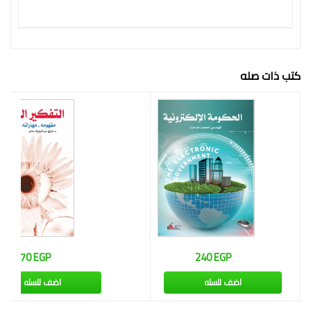
فكرة
كتب ذات صله
270 EGP
240 EGP
اضف للسله
اضف للسله