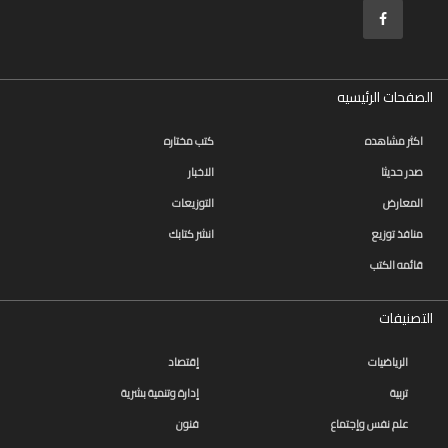
الصفحات الرئيسيه
اكثر مشاهده
كتب مختاره
صدر حديثا
الاخبار
المعارض
التوزيعات
منافذ توزيع
انشر كتابك
قائمه الكتب
التصنيفات
الرياضيات
إقتصاد
تربية
إدارة وتنمية بشرية
علم نفس وإجتماع
فنون