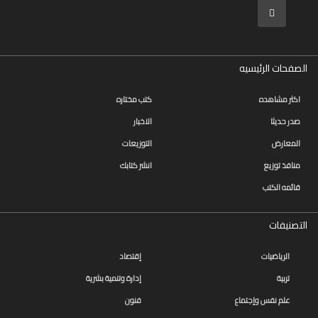
الصفحات الرئيسيه
اكثر مشاهده
كتب مختاره
صدر حديثا
الاخبار
المعارض
التوزيعات
منافذ توزيع
انشر كتابك
قائمه الكتب
التصنيفات
الرياضيات
إقتصاد
تربية
إدارة وتنمية بشرية
علم نفس وإجتماع
فنون