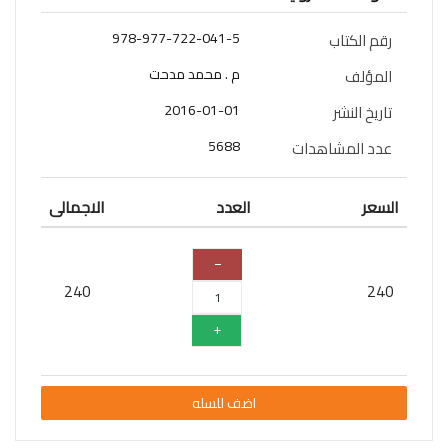
سلسلة
978-977-722-041-5
رقم الكتاب
قائد
المستقبل
م . محمد مدحت
المؤلف
2016-01-01
اعلام
تاريخ النشر
5688
عدد المشاهدات
علوم
سلسلة
السعر
العدد
الاجمالى
101
تجربة
شيقة
240
240
الذكاء
الأصطناعي
تعليم
تسويق
اضف للسله
تطوير