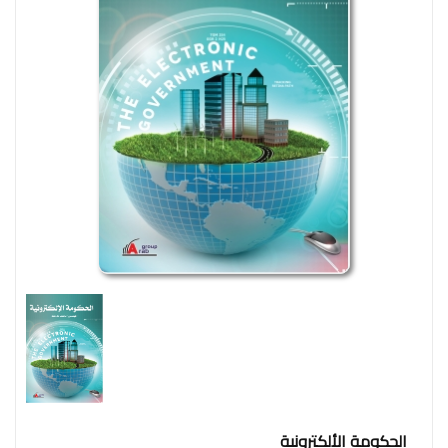
وإجتماع
فنون
فلسفة
مكتبات
المناهج
التدريبية
المتكاملة
سياسة
البحث
العلمى
ادب
و
لغة
و
شعر
الحكومة الألكترونية