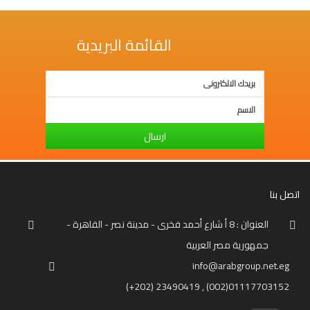
القائمة البريدية
ارسال
اتصل بنا
العنوان : 8 أ شارع أحمد فخرى - مدينة نصر - القاهرة -
جمهورية مصر العربية
info@arabgroup.net.eg
(+202) 23490419 , (002)01117703152