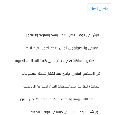
التعليم
تفاصيل الكتاب
المستقبل
تنمية
الذات
نعيش فى الوقت الحالى عصراً يتسم بالسرعة والانفجار
جودة
المعرفى والتكنولوجى الهائل ، عصراً اظهرت فيه الاتصالات
روايات
قيادة
السلكية واللاسلكية تغيرات جذرية فى كافة القطاعات الحيوية
كتب
فى المجتمع البشرى .وأدى فيه انتشار شبكة المعلومات
الأطفال
كوتشينج
الدولية ( الانترنت) منذ تسعنيات القرن العشرين الى ظهور
تدريب
الشركات الالكترونية والتجارة الالكترونية وغيرها من الامور
سلسلة
التى شكلت ومازلت تشكل حياتنا فى الوقت المعاصر
50