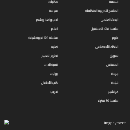
فلسفة
مكتبات
المناهج التدريبية المتكاملة
سياسة
البحث العلمى
ادب و لغة و شعر
سلسلة قائد المستقبل
اعلام
علوم
سلسلة 101 تجربة شيقة
الذكاء الأصطناعي
تعليم
تسويق
تطوير التعليم
المستقبل
تنمية الذات
جودة
روايات
قيادة
كتب الأطفال
كوتشينج
تدريب
سلسلة 50 فكرة