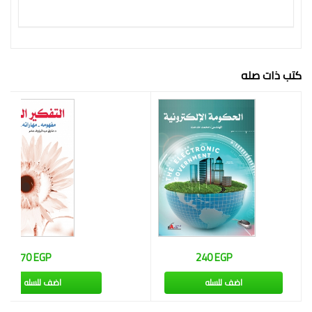
فكرة
كتب ذات صله
270 EGP
240 EGP
اضف للسله
اضف للسله