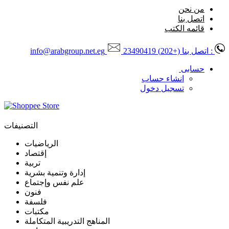
من نحن
اتصل بنا
قائمه الكتب
: اتصل بنا
(+202) 23490419
info@arabgroup.net.eg
حسابى
انشاء حساب
تسجيل دخول
التصنيفات
الرياضيات
إقتصاد
تربية
إدارة وتنمية بشرية
علم نفس وإجتماع
فنون
فلسفة
مكتبات
المناهج التدريبية المتكاملة