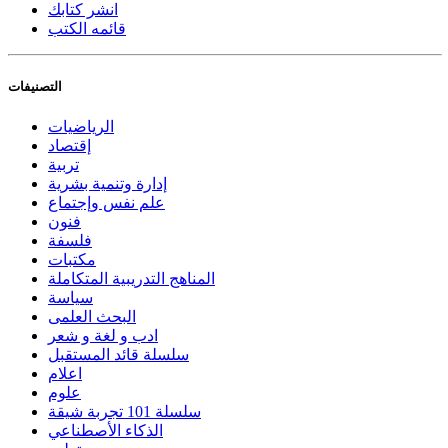
انشر كتابك
قائمه الكتب
التصنيفات
الرياضيات
إقتصاد
تربية
إدارة وتنمية بشرية
علم نفس وإجتماع
فنون
فلسفة
مكتبات
المناهج التدريبية المتكاملة
سياسة
البحث العلمى
ادب و لغة و شعر
سلسلة قائد المستقبل
اعلام
علوم
سلسلة 101 تجربة شيقة
الذكاء الأصطناعي