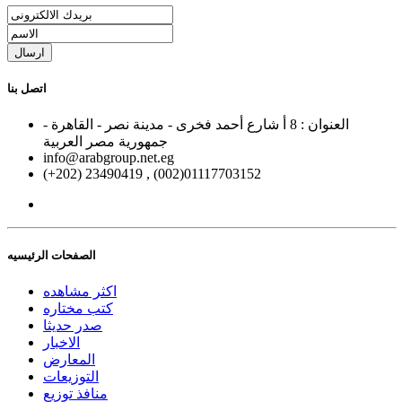
ارسال
اتصل بنا
العنوان : 8 أ شارع أحمد فخرى - مدينة نصر - القاهرة -
جمهورية مصر العربية
info@arabgroup.net.eg
(+202) 23490419 , (002)01117703152
الصفحات الرئيسيه
اكثر مشاهده
كتب مختاره
صدر حديثا
الاخبار
المعارض
التوزيعات
منافذ توزيع