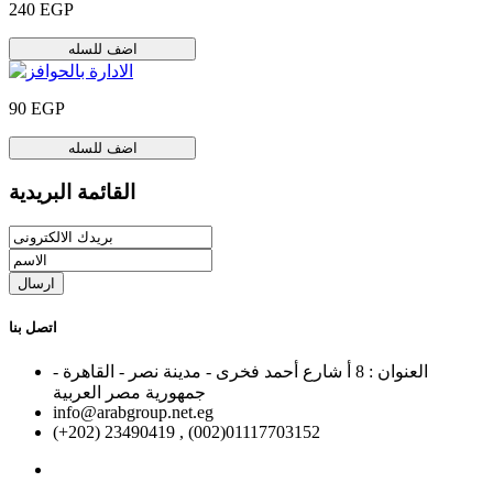
240 EGP
اضف للسله
90 EGP
اضف للسله
القائمة البريدية
ارسال
اتصل بنا
العنوان : 8 أ شارع أحمد فخرى - مدينة نصر - القاهرة -
جمهورية مصر العربية
info@arabgroup.net.eg
(+202) 23490419 , (002)01117703152