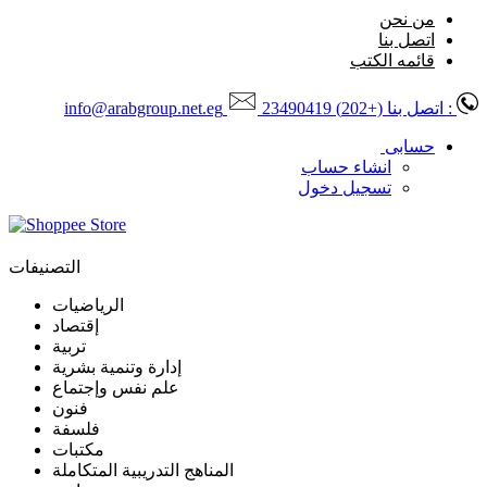
من نحن
اتصل بنا
قائمه الكتب
: اتصل بنا
(+202) 23490419
info@arabgroup.net.eg
حسابى
انشاء حساب
تسجيل دخول
التصنيفات
الرياضيات
إقتصاد
تربية
إدارة وتنمية بشرية
علم نفس وإجتماع
فنون
فلسفة
مكتبات
المناهج التدريبية المتكاملة