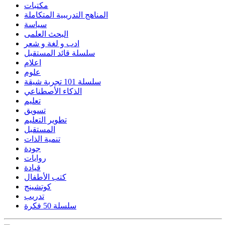
مكتبات
المناهج التدريبية المتكاملة
سياسة
البحث العلمى
ادب و لغة و شعر
سلسلة قائد المستقبل
اعلام
علوم
سلسلة 101 تجربة شيقة
الذكاء الأصطناعي
تعليم
تسويق
تطوير التعليم
المستقبل
تنمية الذات
جودة
روايات
قيادة
كتب الأطفال
كوتشينج
تدريب
سلسلة 50 فكرة