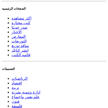
الصفحات الرئيسيه
اكثر مشاهده
كتب مختاره
صدر حديثا
الاخبار
المعارض
التوزيعات
منافذ توزيع
انشر كتابك
قائمه الكتب
التصنيفات
الرياضيات
إقتصاد
تربية
إدارة وتنمية بشرية
علم نفس وإجتماع
فنون
فلسفة